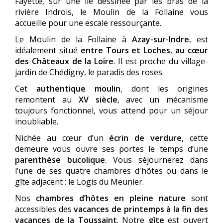
Fayette, sur une île dessinée par les bras de la
rivière Indrois, le Moulin de la Follaine vous
accueille pour une escale ressourçante.
Le Moulin de la Follaine à
Azay-sur-Indre
, est
idéalement situé
entre Tours et Loches
,
au cœur
des Châteaux de la Loire
. Il est proche du village-
jardin de Chédigny, le paradis des roses.
Cet
authentique moulin
, dont les origines
remontent au
XV siècle
, avec un mécanisme
toujours fonctionnel, vous attend pour un séjour
inoubliable.
Nichée au cœur d’un
écrin de verdure
, cette
demeure vous ouvre ses portes le temps d’une
parenthèse bucolique
. Vous séjournerez dans
l’une de ses quatre chambres d'hôtes ou dans le
gîte adjacent : le Logis du Meunier.
Nos
chambres d’hôtes en pleine nature
sont
accessibles des
vacances de printemps à la fin des
vacances de la Toussaint
. Notre
gîte
est ouvert