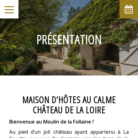
août
lun
mar
mer
jeu
ven
sam
dim
1
2
-
-
PRÉSENTATION
6
7
3
4
5
8
9
-
-
-
-
-
-
-
10
11
12
13
14
15
16
-
-
-
-
-
-
-
17
18
19
20
21
22
23
-
-
-
-
-
-
-
24
25
26
27
28
29
30
-
-
-
-
-
-
-
31
MAISON D’HÔTES AU CALME
-
CHÂTEAU DE LA LOIRE
A partir de
-
Bienvenue au Moulin de la Follaine !
Site Officiel
Au pied d’un joli château ayant appartenu à La
Meilleur tarif garanti